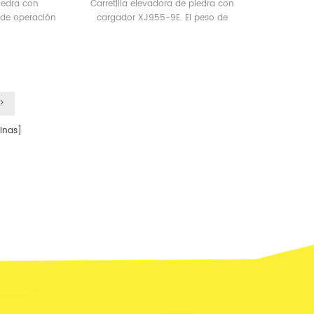
piedra con
Carretilla elevadora de piedra con
 de operación
cargador XJ955-9E. El peso de
funcionamiento 18tons.
>
nas]