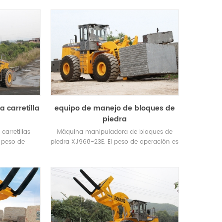
/ 3530mm
Neumáticos de alambre de acero de alta
resistencia ADVANCE tres estrellas 29.5.
 carretilla
equipo de manejo de bloques de
piedra
arretillas
Máquina manipuladora de bloques de
l peso de
piedra XJ968-23E. El peso de operación es
o delantero:
de 28 toneladas. Cuando la carga es de
de acero
23 toneladas, la altura de elevación
ta resistencia
máxima alcanza los 2,2 m.