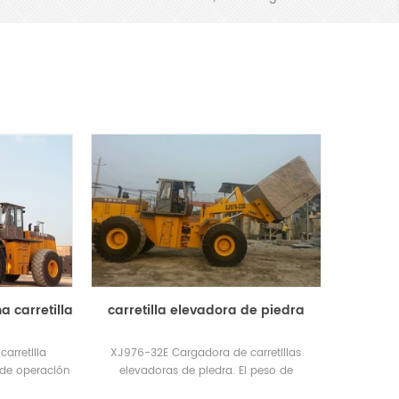
a carretilla
carretilla elevadora de piedra
arretilla
XJ976-32E Cargadora de carretillas
 de operación
elevadoras de piedra. El peso de
altura de
operación es 33.5T. Neumático delantero: