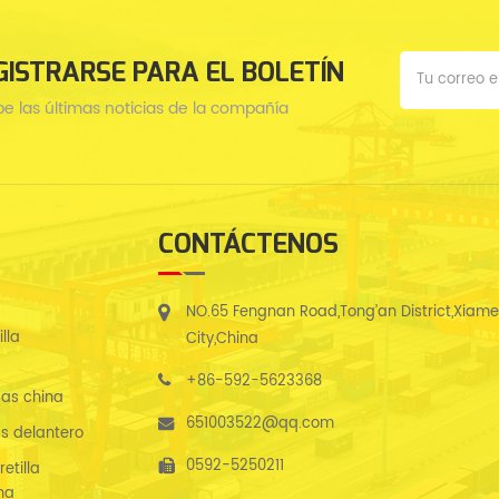
GISTRARSE PARA EL BOLETÍN
be las últimas noticias de la compañía
CONTÁCTENOS
NO.65 Fengnan Road,Tong’an District,Xiam
lla
City,China
+86-592-5623368
as china
651003522@qq.com
s delantero
0592-5250211
etilla
na