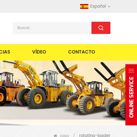
Español
CIAS
VÍDEO
CONTACTO
rotating-loader
casa
/