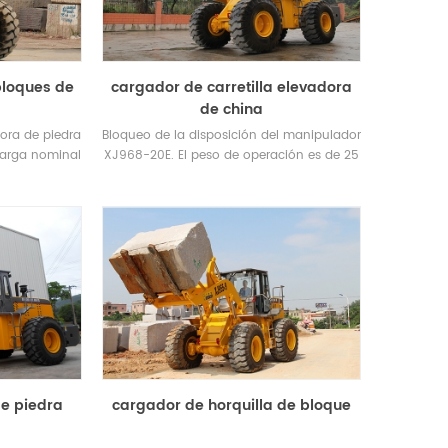
bloques de
cargador de carretilla elevadora
de china
ora de piedra
Bloqueo de la disposición del manipulador
Carga nominal
XJ968-20E. El peso de operación es de 25
.
toneladas, es de 3 a 5 toneladas más
pesado que otras marcas.
XIAJIN large-tonnage forklift loader, Strive toward new horizons
How to Choose Forklift Loaders Correctly
2026-05-22
From the launch of the first
asic
forklift in China in 2007 to the
industrialization of the world's first
ading.
large-tonnage forklift (XJ998-52E) in
e the
2010, XIAJIN has cons...
er to
de piedra
cargador de horquilla de bloque
.