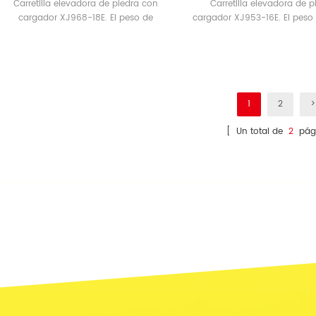
Carretilla elevadora de piedra con
Carretilla elevadora de 
cargador XJ968-18E. El peso de
cargador XJ953-16E. El peso
funcionamiento 23.5tons.
22.5tons.
1
2
>
[ Un total de
2
pági