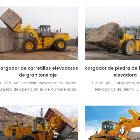
elevación máx .: 28T 
cargador de carretillas elevadoras
cargador de piedra de la
de gran tonelaje
elevadora
XJ988-40E carretilla elevadora de piedra
XJ998-48E Cargadora de c
El peso de operación es de 48 toneladas.
elevadoras de piedra. E
Carga valuada de 40 toneladas.
operación es 50T. Neumátic
Neumáticos de alambre 
ADVANCE de tres estrellas y al
29.5R29.