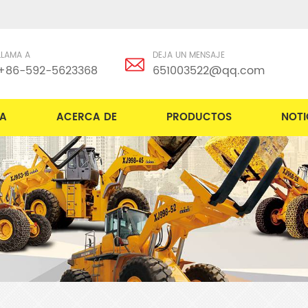
LLAMA A
DEJA UN MENSAJE
+86-592-5623368
651003522@qq.com
A
ACERCA DE
PRODUCTOS
NOTI