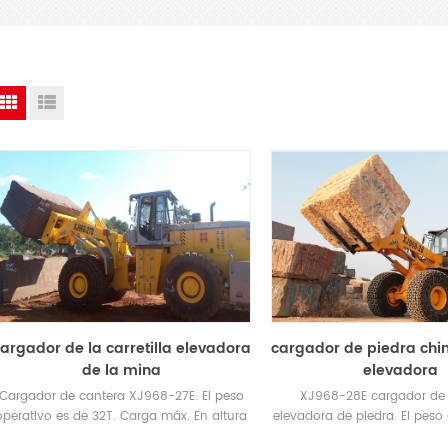
argador de la carretilla elevadora
cargador de piedra chin
de la mina
elevadora
Cargador de cantera XJ968-27E. El peso
XJ968-28E cargador de c
operativo es de 32T. Carga máx. En altura
elevadora de piedra. El peso
de elevación máx .: 20.6T / 3950mm
es 32.9T. Carga máx. En 