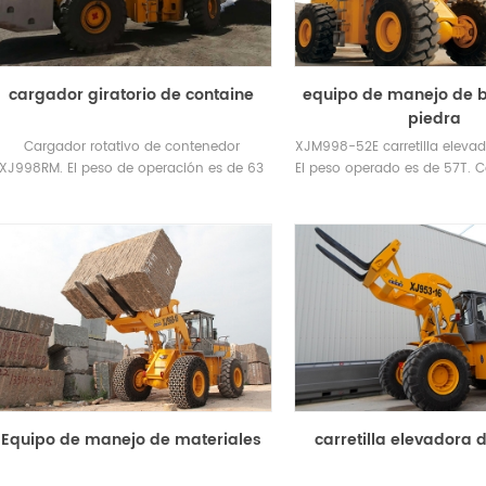
cargador giratorio de containe
equipo de manejo de 
piedra
Cargador rotativo de contenedor
XJM998-52E carretilla elevad
XJ998RM. El peso de operación es de 63
El peso operado es de 57T. 
The selection of forklift loader plays an important role in the construction of green mines
toneladas. Cargador clasificado 40
de 52 toneladas
toneladas.
2025-08-26
2025-06-20
Thes selection of
ft loader determines the efficiency
The forklift-loader has four b
 safety of mining operation.
functions in mining:prying
ing to the national standard for
up,transporting ,stacking and lo
 loader, forklift loader is defined ...
These basic functions determin
performance of the forklift-load
Equipo de manejo de materiales
carretilla elevadora 
meet the following condit..