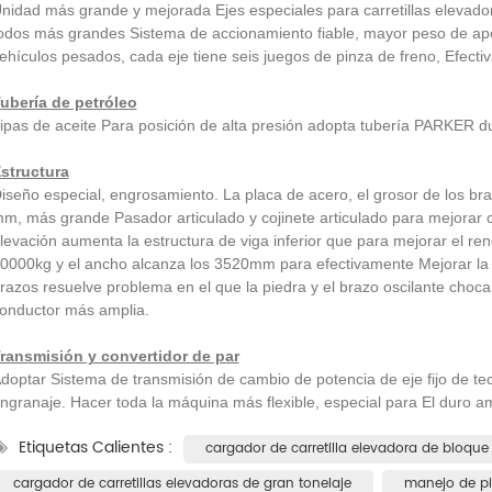
nidad más grande y mejorada Ejes especiales para carretillas elevado
odos más grandes Sistema de accionamiento fiable, mayor peso de apoy
ehículos pesados, cada eje tiene seis juegos de pinza de freno, Efecti
ubería de petróleo
ipas de aceite Para posición de alta presión adopta tubería PARKER du
structura
The selection of forklift loader plays an important role in the construction of green mines
iseño especial, engrosamiento. La placa de acero, el grosor de los bra
m, más grande Pasador articulado y cojinete articulado para mejorar
2025-08-26
levación aumenta la estructura de viga inferior que para mejorar el ren
2025-06-20
Thes selection of
0000kg y el ancho alcanza los 3520mm para efectivamente Mejorar la e
razos resuelve problema en el que la piedra y el brazo oscilante choca
ft loader determines the efficiency
The forklift-loader has four b
onductor más amplia.
 safety of mining operation.
functions in mining:prying
ing to the national standard for
ransmisión y convertidor de par
up,transporting ,stacking and lo
doptar Sistema de transmisión de cambio de potencia de eje fijo de tec
 loader, forklift loader is defined ...
These basic functions determin
ngranaje. Hacer toda la máquina más flexible, especial para El duro am
performance of the forklift-load
Etiquetas Calientes :
cargador de carretilla elevadora de bloque
meet the following condit..
cargador de carretillas elevadoras de gran tonelaje
manejo de pi