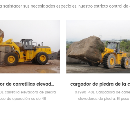
satisfacer sus necesidades especiales, nuestro estricto control de c
cargador de piedra de la carretilla elevadora
J998-48E Cargadora de carretillas
Máquina manipuladora de 
elevadoras de piedra. El peso de
piedra XJ968-23E. El peso d
ración es 50T. Neumático delantero:
es de 28 toneladas. Cuando 
Neumáticos de alambre de acero
de 23 toneladas, la altura d
ADVANCE de tres estrellas y alta
máxima alcanza los 2
resistencia 29.5R29.