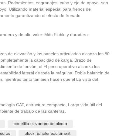
ras. Rodamientos, engranajes, cubo y eje de apoyo. son
o. Utilizando material especial para frenos de
vamente garantizando el efecto de frenado.
radera y de alto valor. Más Fiable y duradero.
zos de elevación y los paneles articulados alcanza los 80
XIAJIN large-tonnage forklift loader, Strive toward new horizons
 completamente la capacidad de carga. Brazo de
How to Choose Forklift Loaders Correctly
dimiento de torsión, el El peso operativo alcanza los
2026-05-22
stabilidad lateral de toda la máquina. Doble balancín de
From the launch of the first
n, mientras tanto también hacen que el La vista del
asic
forklift in China in 2007 to the
industrialization of the world's first
ading.
nología CAT, estructura compacta, Larga vida útil del
large-tonnage forklift (XJ998-52E) in
e the
biente de trabajo de las canteras.
2010, XIAJIN has cons...
er to
carretilla elevadora de piedra
.
edras
block handler equipment