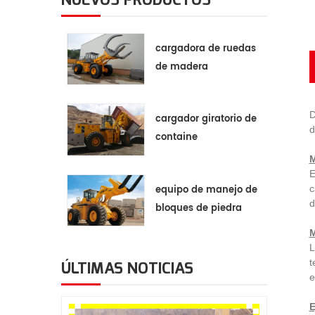
cargadora de ruedas
de madera
D
cargador giratorio de
d
containe
M
E
equipo de manejo de
c
d
bloques de piedra
M
L
t
ÚLTIMAS NOTICIAS
e
E