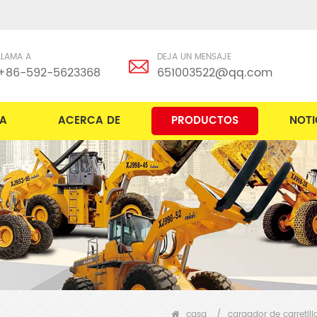
LLAMA A
DEJA UN MENSAJE
+86-592-5623368
651003522@qq.com
A
ACERCA DE
PRODUCTOS
NOTI
casa
/
cargador de carretil