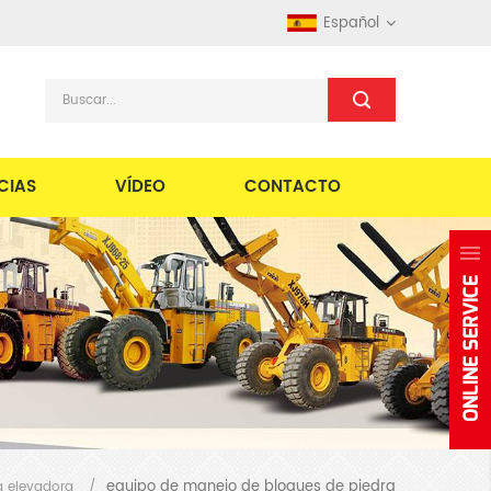
Español
CIAS
VÍDEO
CONTACTO
equipo de manejo de bloques de piedra
la elevadora
/