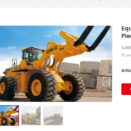
Eq
Pi
XJM9
El p
Artíc