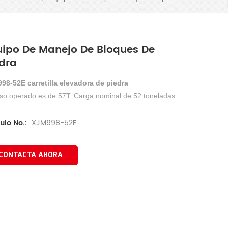
uipo De Manejo De Bloques De
edra
98-52E carretilla elevadora de piedra
eso operado es de 57T.
Carga nominal de 52 toneladas.
XJM998-52E
ulo No.:
CONTACTA AHORA