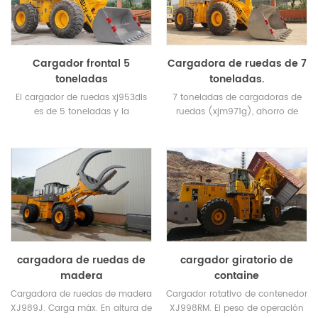
Cargador frontal 5
Cargadora de ruedas de 7
toneladas
toneladas.
El cargador de ruedas xj953dls
7 toneladas de cargadoras de
es de 5 toneladas y la
ruedas (xjm971g), ahorro de
capacidad nominal del
energía, mantenimiento eficiente,
cucharón es de 2.7-3m3.
confiable, cómodo, conveniente,
ampliamente utilizado en
puertos, minas, empresas de
logística, etc.
cargadora de ruedas de
cargador giratorio de
madera
containe
Cargadora de ruedas de madera
Cargador rotativo de contenedor
XJ989J. Carga máx. En altura de
XJ998RM. El peso de operación