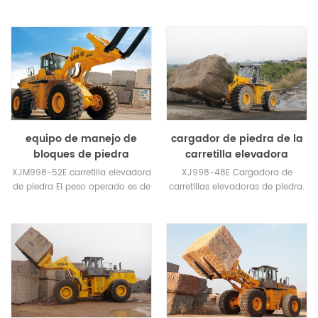
elevación máxima 18tons.
es de 63 toneladas. Cargador
clasificado 40 toneladas.
equipo de manejo de
cargador de piedra de la
bloques de piedra
carretilla elevadora
XJM998-52E carretilla elevadora
XJ998-48E Cargadora de
de piedra El peso operado es de
carretillas elevadoras de piedra.
57T. Carga nominal de 52
El peso de operación es 50T.
toneladas.
Neumático delantero:
Neumáticos de alambre de
acero ADVANCE de tres estrellas
y alta resistencia 29.5R29.