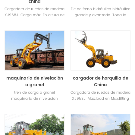
china
Cargadora de ruedas de madera
Eje de freno hidráulico hidráulico
XJ968J. Carga máx. En altura de
grande y avanzado. Toda la
elevación máxima 13tons.
máquina puede frenar y parar
automáticamente.
maquinaria de nivelación
cargador de horquilla de
a granel
China
tren de carga a granel
Cargadora de ruedas de madera
maquinaria de nivelación
XJ953J. Max.load en Max.lifting
altura 5tons.