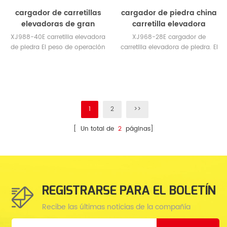
cargador de carretillas
cargador de piedra china
elevadoras de gran
carretilla elevadora
tonelaje
XJ988-40E carretilla elevadora
XJ968-28E cargador de
de piedra El peso de operación
carretilla elevadora de piedra. El
es de 48 toneladas. Carga
peso de operación es 32.9T.
valuada de 40 toneladas.
Carga máx. En altura de
elevación máx .: 28T / 3530mm
1
2
>>
[ Un total de
2
páginas]
REGISTRARSE PARA EL BOLETÍN
Recibe las últimas noticias de la compañía