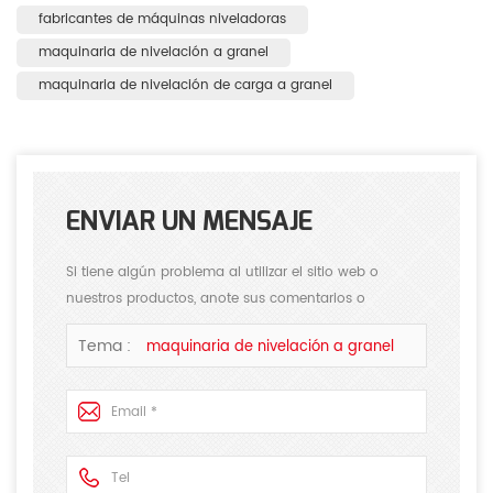
fabricantes de máquinas niveladoras
maquinaria de nivelación a granel
maquinaria de nivelación de carga a granel
ENVIAR UN MENSAJE
Si tiene algún problema al utilizar el sitio web o
nuestros productos, anote sus comentarios o
sugerencias, responderemos sus preguntas lo antes
Tema :
maquinaria de nivelación a granel
posible. Gracias por su atención.