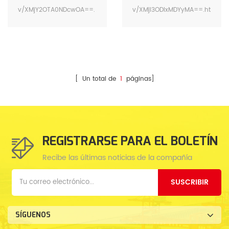
v/XMjY2OTA0NDcwOA==.
v/XMjI3ODIxMDYyMA==.ht
html?
ml?
spm=a2hzp.8253869.0.0
spm=a2hzp.8253869.0.0
Carga nominal de 40
XJ976-32E carga 32
toneladas.
toneladas.
[ Un total de
1
páginas]
REGISTRARSE PARA EL BOLETÍN
Recibe las últimas noticias de la compañía
SUSCRIBIR
SÍGUENOS