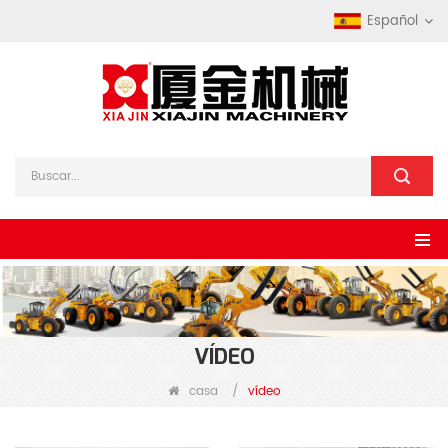
Español
VÍDEO
casa
/
vídeo