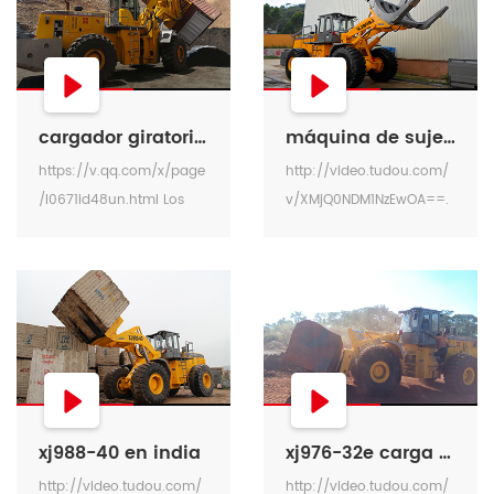
cargador giratorio de contenedores
máquina de sujeción de madera de gran tonelaje
https://v.qq.com/x/page
http://video.tudou.com/
/l0671id48un.html Los
v/XMjQ0NDM1NzEwOA==.
contenedores de carga a
html?
granel descargan la
spm=a2hzp.8253869.0.0
revolución en el mundo!
Video de trabajo de la
máquina de sujeción de
gran tonelaje.
xj988-40 en india
xj976-32e carga 32 toneladas
http://video.tudou.com/
http://video.tudou.com/