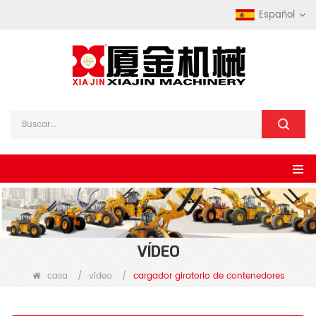
Español
VÍDEO
casa
/
vídeo
/
cargador giratorio de contenedores