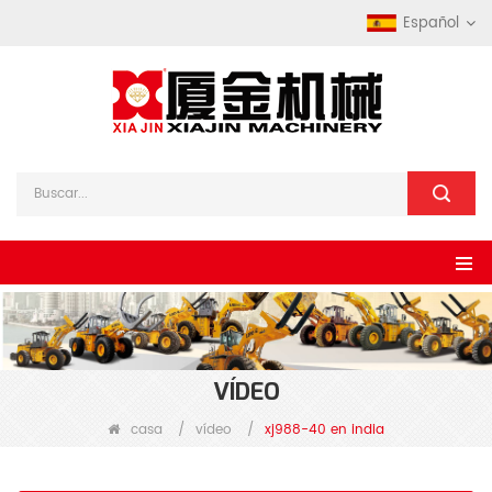
Español
VÍDEO
casa
/
vídeo
/
xj988-40 en india