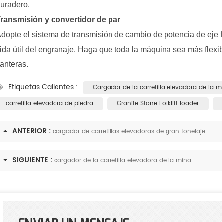
uradero.
ransmisión y convertidor de par
dopte el sistema de transmisión de cambio de potencia de eje f
ida útil del engranaje. Haga que toda la máquina sea más flexib
anteras.
The selection of forklift loader plays an important role in the construction of green mines
Etiquetas Calientes :
Cargador de la carretilla elevadora de la m
2025-08-26
carretilla elevadora de piedra
Granite Stone Forklift loader
2025-06-20
Thes selection of
ANTERIOR :
ft loader determines the efficiency
cargador de carretillas elevadoras de gran tonelaje
The forklift-loader has four b
 safety of mining operation.
functions in mining:prying
SIGUIENTE :
cargador de la carretilla elevadora de la mina
ing to the national standard for
up,transporting ,stacking and lo
 loader, forklift loader is defined ...
These basic functions determin
performance of the forklift-load
meet the following condit..