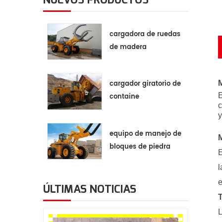
cargadora de ruedas
de madera
M
cargador giratorio de
E
containe
c
y
equipo de manejo de
bloques de piedra
E
l
e
ÚLTIMAS NOTICIAS
T
L