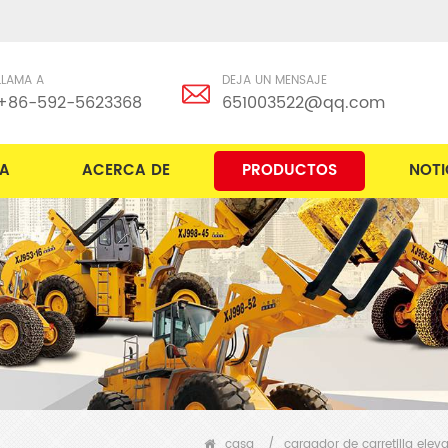
LLAMA A
DEJA UN MENSAJE
+86-592-5623368
651003522@qq.com
A
ACERCA DE
PRODUCTOS
NOTI
casa
/
cargador de carretilla elev