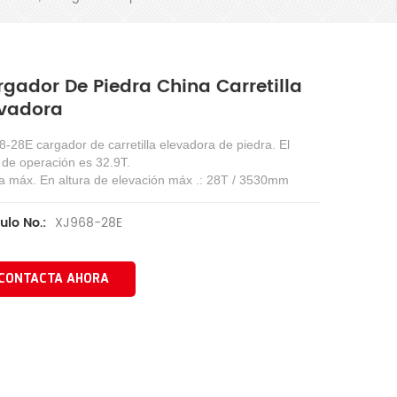
gador De Piedra China Carretilla
evadora
-28E cargador de carretilla elevadora de piedra. El
 de operación es 32.9T.
a máx. En altura de elevación máx .: 28T / 3530mm
XJ968-28E
ulo No.:
CONTACTA AHORA