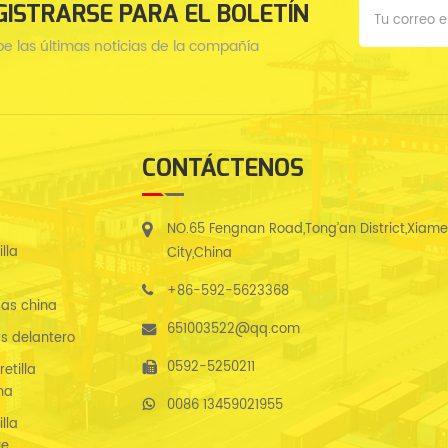
GISTRARSE PARA EL BOLETÍN
be las últimas noticias de la compañía
CONTÁCTENOS
NO.65 Fengnan Road,Tong’an District,Xiam
lla
City,China
+86-592-5623368
as china
651003522@qq.com
s delantero
0592-5250211
etilla
na
0086 13459021955
lla
ue