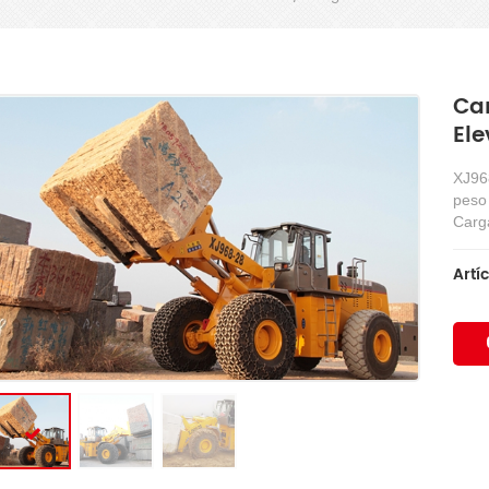
Car
El
XJ968
peso
Carg
Artíc