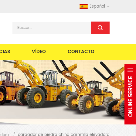
Español
CIAS
VÍDEO
CONTACTO
cargador de piedra china carretilla elevadora
adora
/