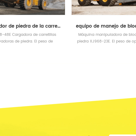
equipo de manejo de bloques de piedra
quina manipuladora de bloques de
XJM998-52E carretilla el
edra XJ968-23E. El peso de operación
piedra El peso operado es d
 de 28 toneladas. Cuando la carga es
nominal de 52 tonel
 23 toneladas, la altura de elevación
máxima alcanza los 2,2 m.