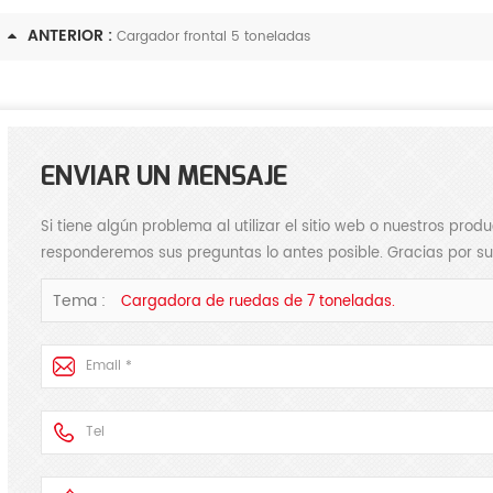
ANTERIOR :
Cargador frontal 5 toneladas
ENVIAR UN MENSAJE
The selection of forklift loader plays an important role in the construction of green mines
2025-08-26
Si tiene algún problema al utilizar el sitio web o nuestros pro
responderemos sus preguntas lo antes posible. Gracias por su
2025-06-20
Thes selection of
ft loader determines the efficiency
The forklift-loader has four b
Tema :
Cargadora de ruedas de 7 toneladas.
 safety of mining operation.
functions in mining:prying
ing to the national standard for
up,transporting ,stacking and lo
 loader, forklift loader is defined ...
These basic functions determin
performance of the forklift-load
meet the following condit..