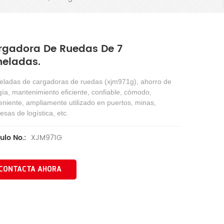
rgadora De Ruedas De 7
neladas.
neladas de cargadoras de ruedas (xjm971g), ahorro de
ía, mantenimiento eficiente, confiable, cómodo,
niente, ampliamente utilizado en puertos, minas,
sas de logística, etc.
XJM971G
ulo No.:
CONTACTA AHORA