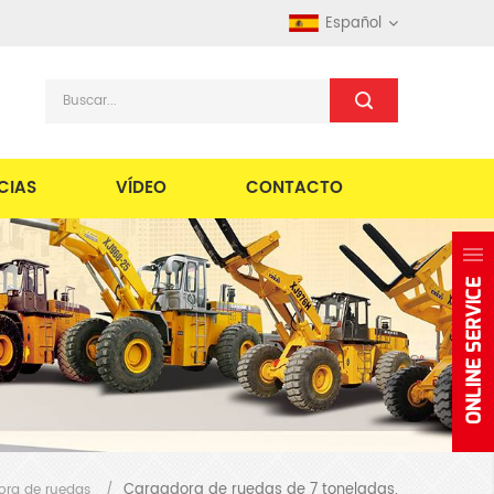
Español
CIAS
VÍDEO
CONTACTO
Cargadora de ruedas de 7 toneladas.
ora de ruedas
/