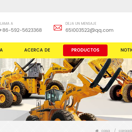
LLAMA A
DEJA UN MENSAJE
+86-592-5623368
651003522@qq.com
A
ACERCA DE
PRODUCTOS
NOTI
casa
/
cargad