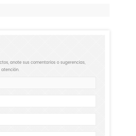
XIAJIN large-tonnage forklift loader, Strive toward new horizons
How to Choose Forklift Loaders Correctly
ductos, anote sus comentarios o sugerencias,
2026-05-22
 atención.
From the launch of the first
asic
forklift in China in 2007 to the
industrialization of the world's first
ading.
large-tonnage forklift (XJ998-52E) in
e the
2010, XIAJIN has cons...
er to
.