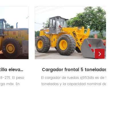
cargador de la carretilla elevadora de la mina
Cargador frontal 5 toneladas
 El peso
El cargador de ruedas xj953dls es de 5
áx. En
toneladas y la capacidad nominal del
.6T /
cucharón es de 2.7-3m3.
Operat
30ton