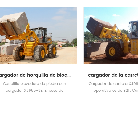
cargador de horquilla de bloque
etilla elevadora de piedra con
Cargador de cantera XJ968-27E.
rgador XJ955-9E. El peso de
operativo es de 32T. Carga m
funcionamiento 18tons.
altura de elevación máx .: 20
3950mm