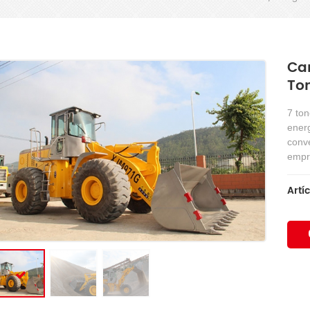
Ca
To
7 to
energ
conve
empre
Artíc