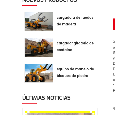
cargadora de ruedas
de madera
X
cargador giratorio de
a
containe
S
y
D
equipo de manejo de
D
L
bloques de piedra
c
S
P
ÚLTIMAS NOTICIAS