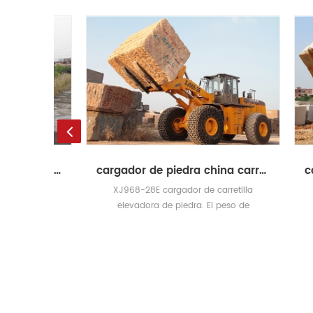
cargador de piedra de la carretilla elevadora
cargador de piedra china carretilla elevadora
tillas
XJ968-28E cargador de carretilla
Carr
so de
elevadora de piedra. El peso de
ca
lantero:
operación es 32.9T. Carga máx. En altura
acero
de elevación máx .: 28T / 3530mm
alta