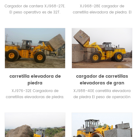
Cargador de cantera XJ968-27E.
XJ968-28E cargador de
El peso operativo es de 32T.
carretilla elevadora de piedra. El
Carga máx. En altura de
peso de operación es 32.9T.
elevación máx .: 20.6T /
Carga máx. En altura de
3950mm
elevación máx .: 28T / 3530mm
carretilla elevadora de
cargador de carretillas
piedra
elevadoras de gran
tonelaje
XJ976-32E Cargadora de
XJ988-40E carretilla elevadora
carretillas elevadoras de piedra.
de piedra El peso de operación
El peso de operación es 33.5T.
es de 48 toneladas. Carga
Neumático delantero:
valuada de 40 toneladas.
Neumáticos de alambre de
acero de alta resistencia
ADVANCE tres estrellas 29.5.