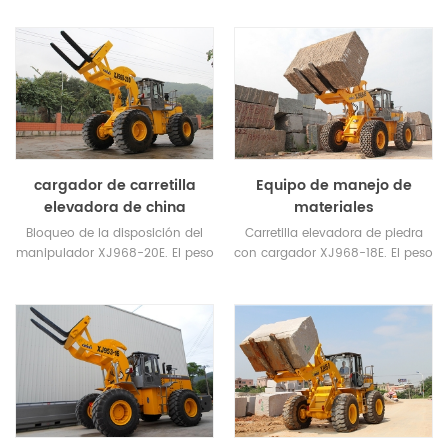
clasificado 40 toneladas.
toneladas.
cargador de carretilla
Equipo de manejo de
elevadora de china
materiales
Bloqueo de la disposición del
Carretilla elevadora de piedra
manipulador XJ968-20E. El peso
con cargador XJ968-18E. El peso
de operación es de 25
de funcionamiento 23.5tons.
toneladas, es de 3 a 5 toneladas
más pesado que otras marcas.