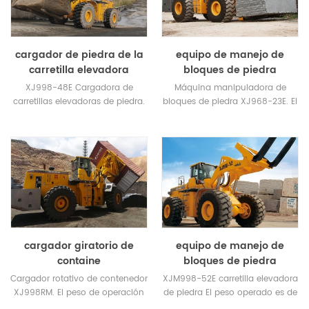
cargador de piedra de la
equipo de manejo de
carretilla elevadora
bloques de piedra
XJ998-48E Cargadora de
Máquina manipuladora de
carretillas elevadoras de piedra.
bloques de piedra XJ968-23E. El
El peso de operación es 50T.
peso de operación es de 28
Neumático delantero:
toneladas. Cuando la carga es
Neumáticos de alambre de
de 23 toneladas, la altura de
acero ADVANCE de tres estrellas
elevación máxima alcanza los
y alta resistencia 29.5R29.
2,2 m.
cargador giratorio de
equipo de manejo de
containe
bloques de piedra
Cargador rotativo de contenedor
XJM998-52E carretilla elevadora
XJ998RM. El peso de operación
de piedra El peso operado es de
es de 63 toneladas. Cargador
57T. Carga nominal de 52