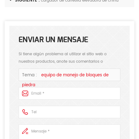
SIGUIENTE :
cargador de carretilla elevadora de china
ENVIAR UN MENSAJE
Si tiene algún problema al utilizar el sitio web o
nuestros productos, anote sus comentarios o
sugerencias, responderemos sus preguntas lo antes
Tema :
equipo de manejo de bloques de
posible. Gracias por su atención.
piedra