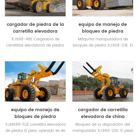
cargador de piedra de la
equipo de manejo de
carretilla elevadora
bloques de piedra
XJ998-48E Cargadora de
Máquina manipuladora de
carretillas elevadoras de piedra.
bloques de piedra XJ968-23E. El
El peso de operación es 50T.
peso de operación es de 28
Neumático delantero:
toneladas. Cuando la carga es
Neumáticos de alambre de
de 23 toneladas, la altura de
acero ADVANCE de tres estrellas
elevación máxima alcanza los
y alta resistencia 29.5R29.
2,2 m.
equipo de manejo de
cargador de carretilla
bloques de piedra
elevadora de china
XJM998-52E carretilla elevadora
Bloqueo de la disposición del
de piedra El peso operado es de
manipulador XJ968-20E. El peso
57T. Carga nominal de 52
de operación es de 25