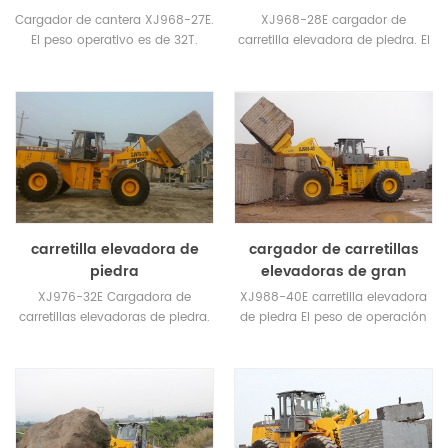
Cargador de cantera XJ968-27E.
XJ968-28E cargador de
El peso operativo es de 32T.
carretilla elevadora de piedra. El
Carga máx. En altura de
peso de operación es 32.9T.
elevación máx .: 20.6T /
Carga máx. En altura de
3950mm
elevación máx .: 28T / 3530mm
carretilla elevadora de
cargador de carretillas
piedra
elevadoras de gran
tonelaje
XJ976-32E Cargadora de
XJ988-40E carretilla elevadora
carretillas elevadoras de piedra.
de piedra El peso de operación
El peso de operación es 33.5T.
es de 48 toneladas. Carga
Neumático delantero:
valuada de 40 toneladas.
Neumáticos de alambre de
acero de alta resistencia
ADVANCE tres estrellas 29.5.