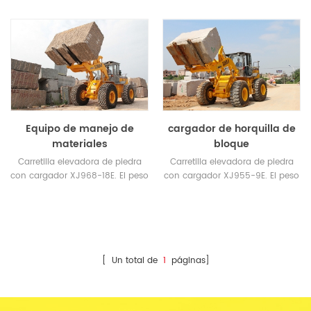
toneladas.
toneladas, es de 3 a 5 toneladas
más pesado que otras marcas.
Equipo de manejo de
cargador de horquilla de
materiales
bloque
Carretilla elevadora de piedra
Carretilla elevadora de piedra
con cargador XJ968-18E. El peso
con cargador XJ955-9E. El peso
de funcionamiento 23.5tons.
de funcionamiento 18tons.
[ Un total de
1
páginas]