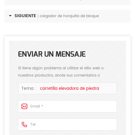
SIGUIENTE :
cargador de horquilla de bloque
ENVIAR UN MENSAJE
Si tiene algún problema al utilizar el sitio web o
nuestros productos, anote sus comentarios o
sugerencias, responderemos sus preguntas lo antes
Tema :
carretilla elevadora de piedra
posible. Gracias por su atención.